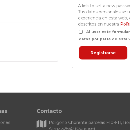
A link to set a new passwo
Tus datos personales se ut
experiencia en esta web, 
descritos en nuestra
Polít
Al usar este formula
datos por parte de esta
Registrarse
nas
Contacto
iones
Polígono Chorente parcelas F10-F11, Roir
Allariz 32660 (Ourense)