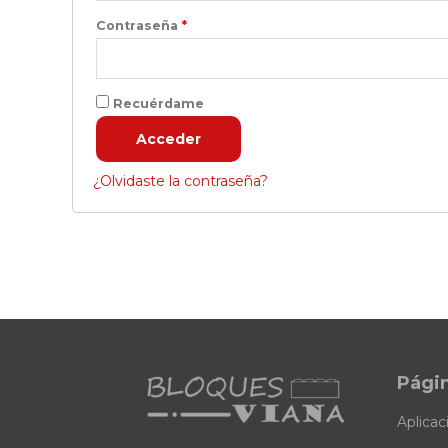
Contraseña
*
Recuérdame
Acceder
¿Olvidaste la contraseña?
Pági
Aplicac